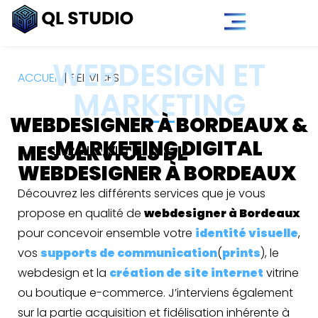
WEBDESIGN ET
ACCUEIL
|
SERVICES
MARKETING
WEBDESIGNER À BORDEAUX &
MARKETING DIGITAL
MES SERVICES DE
WEBDESIGNER À BORDEAUX
Découvrez les différents services que je vous
propose en qualité de
webdesigner à Bordeaux
pour concevoir ensemble votre
identité visuelle
,
vos
supports de communication
(
prints
), le
webdesign et la
création de site internet
vitrine
ou boutique e-commerce. J’interviens également
sur la partie acquisition et fidélisation inhérente à