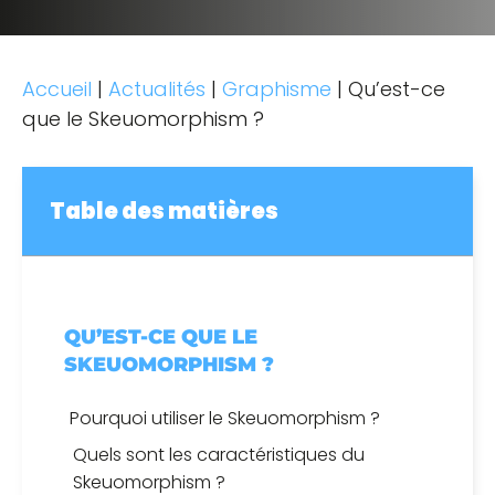
Accueil
|
Actualités
|
Graphisme
|
Qu’est-ce
que le Skeuomorphism ?
Table des matières
QU’EST-CE QUE LE
SKEUOMORPHISM ?
Pourquoi utiliser le Skeuomorphism ?
Quels sont les caractéristiques du
Skeuomorphism ?